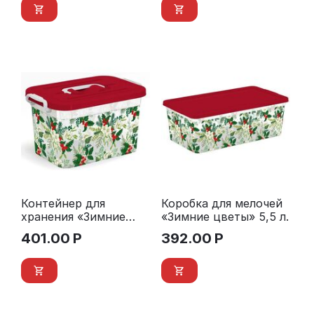
Контейнер для
Коробка для мелочей
хранения «Зимние
«Зимние цветы» 5,5 л.
цветы» 6,5 л.
401.00
Р
392.00
Р