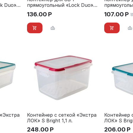
k Duo»
прямоугольный «Lock Duo»
прямоуголь
1,1 л.
0,75 л.
136.00
Р
107.00
Р
1
 «Экстра
Контейнер с сеткой «Экстра
Контейнер 
ЛОК» S Bright 1,1 л.
ЛОК» S Brigh
248.00
Р
206.00
Р