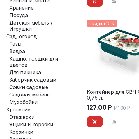
Ванная комната
Хранение
Посуда
Детская мебель /
Скидка 10%
Игрушки
Сад, огород
Тазы
Ведра
Кашпо, горшки для
цветов
Для пикника
Заборчик садовый
Совки садовые
Контейнер для СВЧ 
Садовая мебель
0,75 л.
Мухобойки
127.00
Р
141.00
Р
Хранение
Этажерки
Ящики и коробки
Корзинки