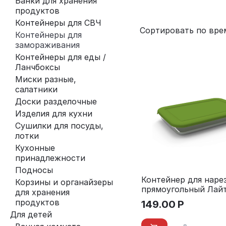
Банки для хранения
продуктов
Контейнеры для СВЧ
Сортировать по вре
Контейнеры для
замораживания
Контейнеры для еды /
Ланчбоксы
Миски разные,
салатники
Доски разделочные
Изделия для кухни
Сушилки для посуды,
лотки
Кухонные
принадлежности
Подносы
Контейнер для наре
Корзины и органайзеры
прямоугольный Лайт
для хранения
(зеленый)
продуктов
149.00
Р
Для детей