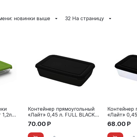
мени: новинки выше
32 На страницу
зки
Контейнер прямоугольный
Контейнер 
 1,2л
«Лайт» 0,45 л. FULL BLACK
«Лайт» 0,45
черная крышка, черный
крышка
70.00
Р
68.00
Р
лоток