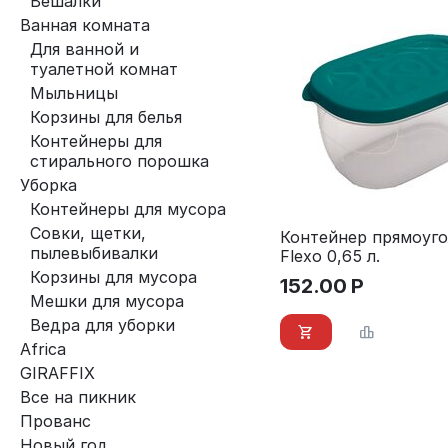
Вешалки
Ванная комната
Для ванной и
туалетной комнат
Мыльницы
Корзины для белья
Контейнеры для
стирального порошка
Уборка
Контейнеры для мусора
Совки, щетки,
Контейнер прямоуг
пылевыбивалки
Flexo 0,65 л.
Корзины для мусора
152.00
Р
Мешки для мусора
Ведра для уборки
Africa
GIRAFFIX
Все на пикник
Прованс
Новый год