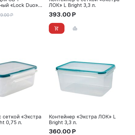
ный «Lock Duo»
ЛОК» L Bright 3,3 л.
393.00
Р
19.00
Р
с сеткой «Экстра
Контейнер «Экстра ЛОК» L
t 0,75 л.
Bright 3,3 л.
360.00
Р