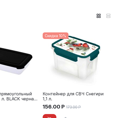
Скидка 10%
прямоугольный
Контейнер для СВЧ Снегири
 л. BLACK черная
1,1 л.
156.00
Р
173.00
Р