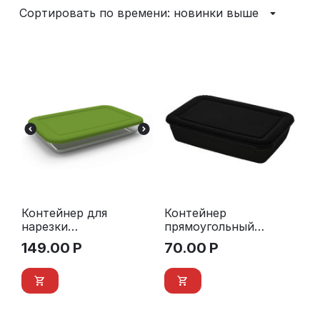
Сортировать по времени: новинки выше
Контейнер для
Контейнер
нарезки
прямоугольный
прямоугольный Лайт
«Лайт» 0,45 л. FULL
149.00
Р
70.00
Р
1,2л (зеленый)
BLACK черная
крышка, черный
лоток