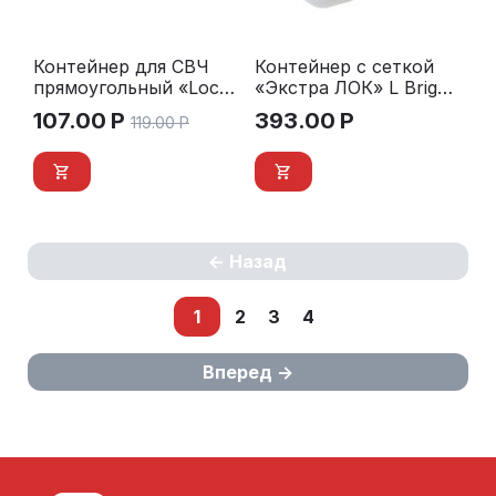
Контейнер для СВЧ
Контейнер с сеткой
прямоугольный «Lock
«Экстра ЛОК» L Bright
Duo» 0,75 л.
3,3 л.
107.00
Р
393.00
Р
119.00
Р
Назад
1
2
3
4
Вперед