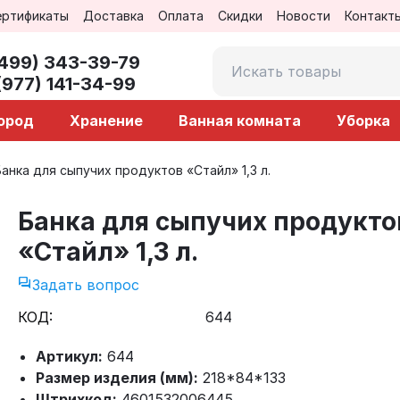
ертификаты
Доставка
Оплата
Скидки
Новости
Контакт
(499) 343-39-79
(977) 141-34-99
город
Хранение
Ванная комната
Уборка
Банка для сыпучих продуктов «Стайл» 1,3 л.
Банка для сыпучих продукто
«Стайл» 1,3 л.
Задать вопрос
КОД:
644
Артикул:
644
Размер изделия (мм):
218*84*133
Штрихкод:
4601532006445