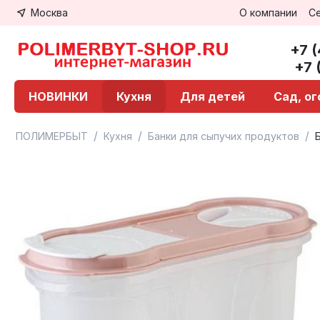
Москва
О компании
С
+7 
+7 
НОВИНКИ
Кухня
Для детей
Сад, о
/
/
/
ПОЛИМЕРБЫТ
Кухня
Банки для сыпучих продуктов