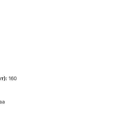
т):
160
ва