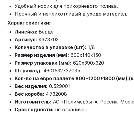
Удобный носик для прикорневого полива.
Прочный и неприхотливый в уходе материал.
Характеристики:
Линейка:
Верде
Артикул:
4373703
Количество в упаковке (шт):
1/8
Размер изделия (мм):
600х140х150
Размер упаковки (мм):
620х390х320
Штрихкод:
4601532737035
Кол-во на евро паллете 800*1200*1800 (мм),(ш
Вес изделия:
0.529001
Вес короба:
4.732008
Изготовитель:
АО «Полимербыт», Россия, Моск
Срок годности:
не ограничен